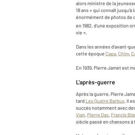
alors ministre de la jeuness
18 ans » qui connaît jusqu'à
énormément de photos de ces
en 1982, d'une exposition o
vie ».
Dans les années d'avant-gu
cette époque
Capa
,
Chim
,
C
En 1939, Pierre Jamet est m
L'après-guerre
Après la guerre, Pierre Ja
tard
Les Quatre Barbus
. Il 
succès notamment avec des 
Vian
,
Pierre Dac
,
Francis Bl
siècle passé en chansons à 