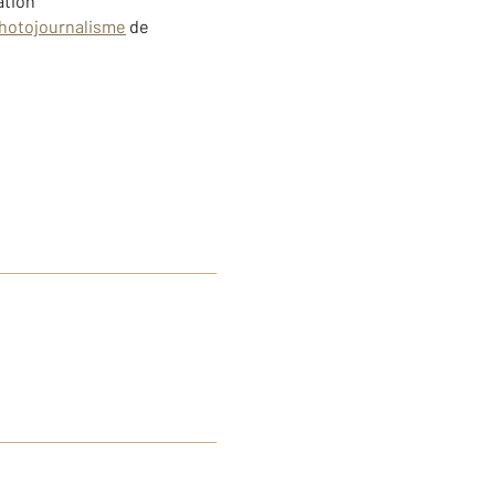
ation
Photojournalisme
de