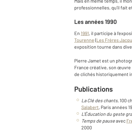
Mais en même temps, il mont
professionnelles, qu'il fait e
Les années 1990
En
1991
, il participe à l'exp
Tourenne
(
Les Frères Jacq
exposition tourne dans dive
Pierre Jamet est un photog
France créative, son œuvre p
de clichés historiquement 
Publications
La Clé des chants
, 100 
Salabert
, Paris années 1
L'Éducation du geste gr
Temps de pause
avec
Fr
2000