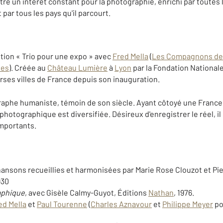
re un intérêt constant pour la photographie, enrichi par toute
t par tous les pays qu'il parcourt.
osition « Trio pour une expo » avec
Fred Mella
(
Les Compagnons de 
ues
). Créée au
Château Lumière
à
Lyon
par la Fondation Nationale
rses villes de France depuis son inauguration.
raphe humaniste, témoin de son siècle. Ayant côtoyé une France
hotographique est diversifiée. Désireux d'enregistrer le réel, il 
importants.
chansons recueillies et harmonisées par Marie Rose Clouzot et Pi
930
aphique
, avec Gisèle Calmy-Guyot, Éditions
Nathan
, 1976.
ed Mella
et
Paul Tourenne
(
Charles Aznavour
et
Philippe Meyer
po