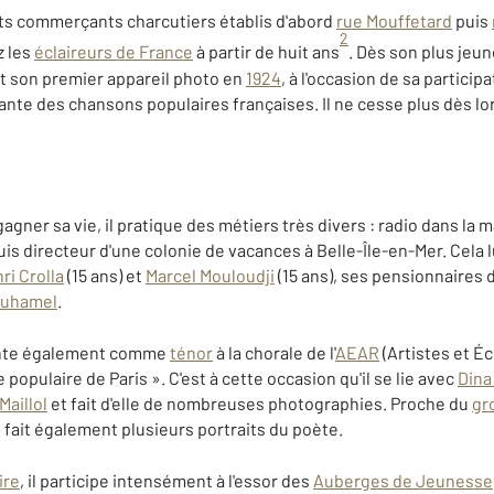
tits commerçants charcutiers établis d'abord
rue Mouffetard
puis
2
z les
éclaireurs de France
à partir de huit ans
. Dès son plus jeun
rt son premier appareil photo en
1924
, à l'occasion de sa particip
hante des chansons populaires françaises. Il ne cesse plus dès lo
gagner sa vie, il pratique des métiers très divers : radio dans la
is directeur d'une colonie de vacances à Belle-Île-en-Mer. Cela 
ri Crolla
(15 ans) et
Marcel Mouloudji
(15 ans), ses pensionnaires 
Duhamel
.
ante également comme
ténor
à la chorale de l'
AEAR
(Artistes et É
populaire de Paris ». C'est à cette occasion qu'il se lie avec
Dina
Maillol
et fait d'elle de nombreuses photographies. Proche du
gr
 il fait également plusieurs portraits du poète.
ire
, il participe intensément à l'essor des
Auberges de Jeunesse