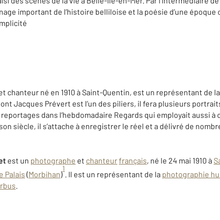
si des scènes de la vie à Belle-Île-en-Mer. Par l’intermédiaire d
nage important de l’histoire belliloise et la poésie d’une époque 
mplicité
t chanteur né en 1910 à Saint-Quentin, est un représentant de 
t Jacques Prévert est l’un des piliers, il fera plusieurs portrai
es reportages dans l’hebdomadaire Regards qui employait aussi à
on siècle, il s’attache à enregistrer le réel et a délivré de nom
et
est un
photographe
et
chanteur
français
, né le 24 mai 1910 à
S
1
e Palais
(
Morbihan
)
. Il est un représentant de la
photographie h
arbus
.