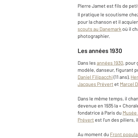
Pierre Jamet est fils de pe
Il pratique le scoutisme che
pour la chanson et il acquie
scouts au Danemark
où il c
photographier.
Les années 1930
Dans les
années 1930
, pour 
modèle, danseur, figurant pu
Daniel Filipacchi
(11 ans),
Hen
Jacques Prévert
et
Marcel 
Dans le même temps, il ch
devenue en 1935 la « Chorale 
fondatrice à Paris du
Musée 
Prévert
est l'un des piliers,
Au moment du
Front popula