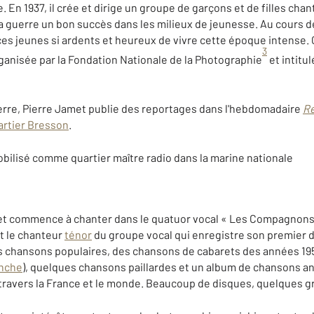
e. En 1937, il crée et dirige un groupe de garçons et de filles ch
 la guerre un bon succès dans les milieux de jeunesse. Au cours d
 jeunes si ardents et heureux de vivre cette époque intense. Ce
3
rganisée par la Fondation Nationale de la Photographie
et intitu
erre, Pierre Jamet publie des reportages dans l'hebdomadaire
R
artier Bresson
.
obilisé comme quartier maître radio dans la marine nationale
met commence à chanter dans le quatuor vocal « Les Compagnons
est le chanteur
ténor
du groupe vocal qui enregistre son premier 
chansons populaires, des chansons de cabarets des années 195
anche
), quelques chansons paillardes et un album de chansons an
travers la France et le monde. Beaucoup de disques, quelques g