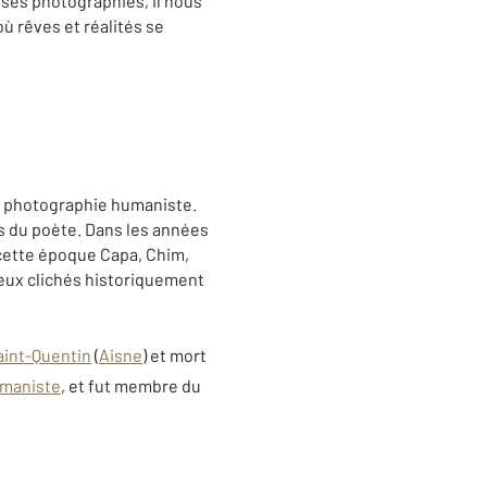
e ses photographies, il nous
où rêves et réalités se
la photographie humaniste.
ts du poète. Dans les années
 cette époque Capa, Chim,
breux clichés historiquement
aint-Quentin
(
Aisne
) et mort
umaniste
, et fut membre du