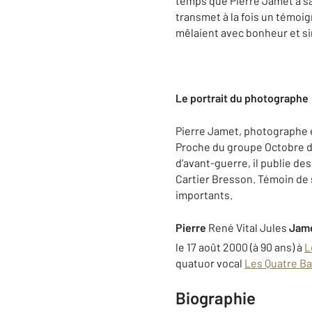
temps que Pierre Jamet a sai
transmet à la fois un témoig
mêlaient avec bonheur et si
Le portrait du photographe
Pierre Jamet, photographe e
Proche du groupe Octobre don
d’avant-guerre, il publie d
Cartier Bresson. Témoin de s
importants.
Pierre
René Vital Jules
Jam
le 17 août 2000 (à 90 ans) à
L
quatuor vocal
Les Quatre B
Biographie