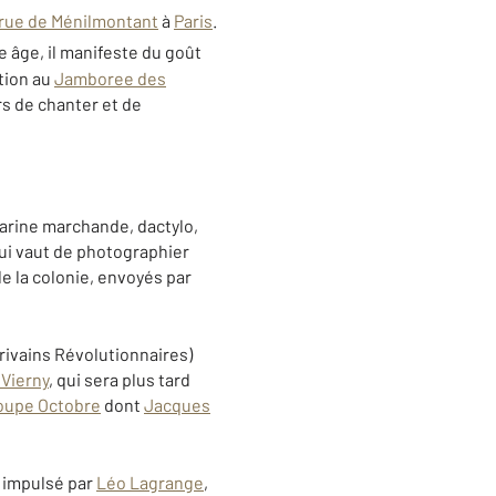
rue de Ménilmontant
à
Paris
.
e âge, il manifeste du goût
ation au
Jamboree des
rs de chanter et de
 marine marchande, dactylo,
lui vaut de photographier
de la colonie, envoyés par
crivains Révolutionnaires)
 Vierny
, qui sera plus tard
oupe Octobre
dont
Jacques
impulsé par
Léo Lagrange
,