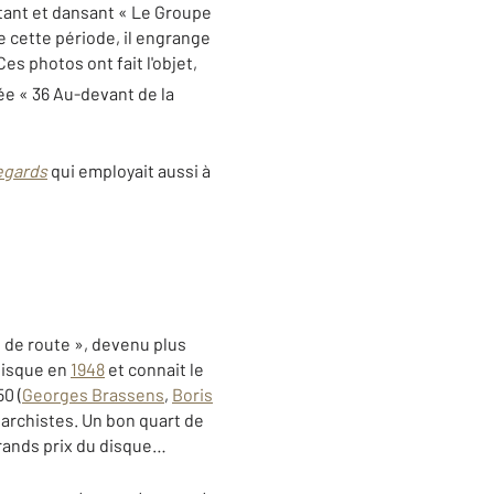
antant et dansant « Le Groupe
e cette période, il engrange
s photos ont fait l'objet,
lée « 36 Au-devant de la
egards
qui employait aussi à
 de route », devenu plus
disque en
1948
et connait le
0 (
Georges Brassens
,
Boris
archistes. Un bon quart de
rands prix du disque…