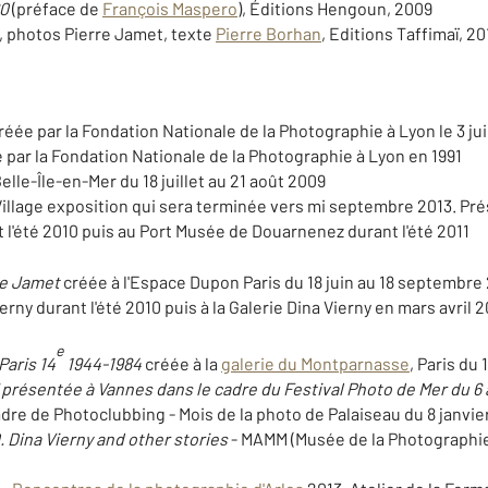
60
(préface de
François Maspero
), Éditions Hengoun, 2009
, photos Pierre Jamet, texte
Pierre Borhan
, Editions Taffimaï, 20
réée par la Fondation Nationale de la Photographie à Lyon le 3 juin 
 par la Fondation Nationale de la Photographie à Lyon en 1991
elle-Île-en-Mer du 18 juillet au 21 août 2009
illage exposition qui sera terminée vers mi septembre 2013. Prés
t l'été 2010 puis au Port Musée de Douarnenez durant l'été 2011
re Jamet
créée à l'Espace Dupon Paris du 18 juin au 18 septembr
erny durant l'été 2010 puis à la Galerie Dina Vierny en mars avril 2
e
aris 14
1944-1984
créée à la
galerie du Montparnasse
, Paris du 1
 présentée à Vannes dans le cadre du Festival Photo de Mer du 6 a
dre de Photoclubbing - Mois de la photo de Palaiseau du 8 janvier
 Dina Vierny and other stories
- MAMM (Musée de la Photographie