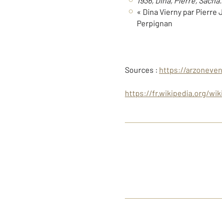
1936, Dina, Pierre, Sach
« Dina Vierny par Pierre 
Perpignan
Sources :
https://arzoneven
https://fr.wikipedia.org/w