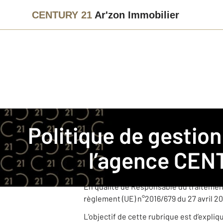
CENTURY 21
Ar'zon Immobilier
Immobilier
Politique de gestion des données personnelles
Politique de gestion des données personnelles pour
CENTURY 21 Ar'zon Immobilier est une 
l’agence
CENT
Cette agence, juridiquement et financi
dans le cadre de ses activités.
En qualité de Responsable du traitemen
règlement (UE) n°2016/679 du 27 avril 20
L’objectif de cette rubrique est d’expli