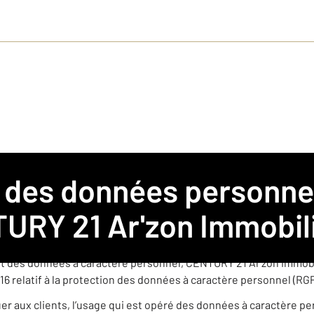
 pour l’agence CENTURY 21 Ar'zon Immobilier
agence immobilière franchisée membre du réseau de franchise 
URY 21 Ar'zon Immobil
èrement indépendante est amenée à collecter et traiter des donn
t des données à caractère personnel, CENTURY 21 Ar'zon Immobil
16 relatif à la protection des données à caractère personnel (RG
quer aux clients, l’usage qui est opéré des données à caractère p