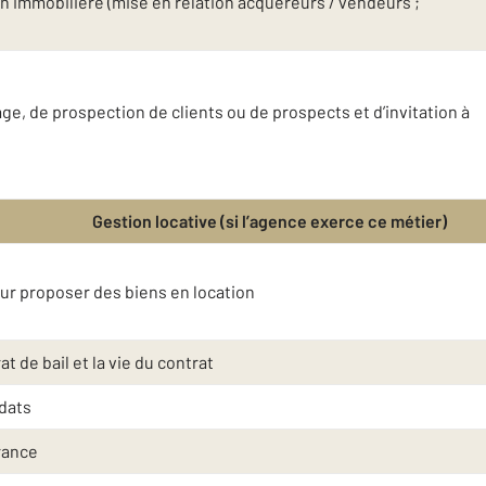
n immobilière (mise en relation acquéreurs / vendeurs ;
e, de prospection de clients ou de prospects et d’invitation à
Gestion locative (si l’agence exerce ce métier)
eur proposer des biens en location
t de bail et la vie du contrat
idats
rance