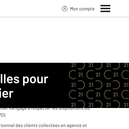
Mon compte
CENTURY 21.
ier
ées à caractère personnel de ses clients
ier s’engage à respecter les dispositions du
PD).
ersonnel des clients collectées en agence et