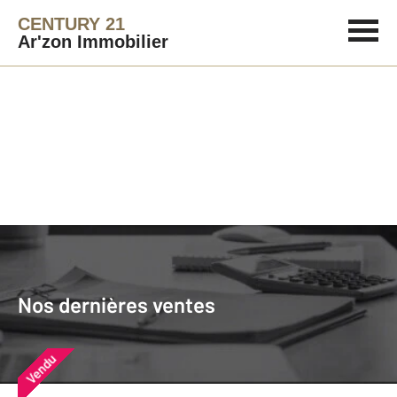
CENTURY 21
Ar'zon Immobilier
Agence immobilière
Vendre
Nos dernières ventes
Nos derniers biens vendus près de
Nos dernières ventes
chez vous
Vendu