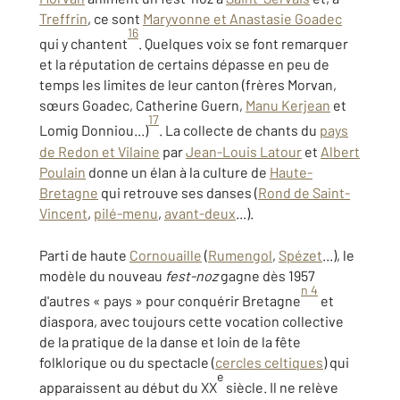
Treffrin
, ce sont
Maryvonne et Anastasie Goadec
16
qui y chantent
. Quelques voix se font remarquer
et la réputation de certains dépasse en peu de
temps les limites de leur canton (frères Morvan,
sœurs Goadec, Catherine Guern,
Manu Kerjean
et
17
Lomig Donniou...)
. La collecte de chants du
pays
de Redon et Vilaine
par
Jean-Louis Latour
et
Albert
Poulain
donne un élan à la culture de
Haute-
Bretagne
qui retrouve ses danses (
Rond de Saint-
Vincent
,
pilé-menu
,
avant-deux
...).
Parti de haute
Cornouaille
(
Rumengol
,
Spézet
...), le
modèle du nouveau
fest-noz
gagne dès 1957
n 4
d'autres « pays » pour conquérir Bretagne
et
diaspora, avec toujours cette vocation collective
de la pratique de la danse et loin de la fête
folklorique ou du spectacle (
cercles celtiques
) qui
e
apparaissent au début du XX
siècle. Il ne relève