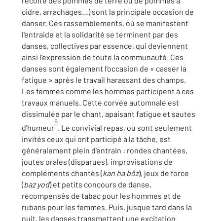
récolte des pommes de terre ou de pommes à
cidre, arrachages…) sont la principale occasion de
danser. Ces rassemblements, où se manifestent
l'entraide et la solidarité se terminent par des
danses, collectives par essence, qui deviennent
ainsi l'expression de toute la communauté. Ces
danses sont également l'occasion de « casser la
fatigue » après le travail harassant des champs.
Les femmes comme les hommes participent à ces
travaux manuels. Cette corvée automnale est
dissimulée par le chant, apaisant fatigue et sautes
8
d'humeur
. Le convivial repas, où sont seulement
invités ceux qui ont participé à la tâche, est
généralement plein d'entrain : rondes chantées,
joutes orales (disparues), improvisations de
compléments chantés (
kan ha bôz
), jeux de force
(
baz yod
) et petits concours de danse,
récompensés de tabac pour les hommes et de
rubans pour les femmes. Puis, jusque tard dans la
nuit, les danses transmettent une excitation