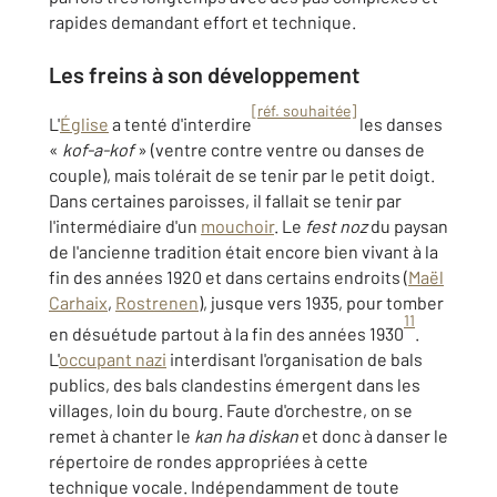
rapides demandant effort et technique.
Les freins à son développement
[réf. souhaitée]
L'
Église
a tenté d'interdire
les danses
«
kof-a-kof
» (ventre contre ventre ou danses de
couple), mais tolérait de se tenir par le petit doigt.
Dans certaines paroisses, il fallait se tenir par
l'intermédiaire d'un
mouchoir
. Le
fest noz
du paysan
de l'ancienne tradition était encore bien vivant à la
fin des années 1920 et dans certains endroits (
Maël
Carhaix
,
Rostrenen
), jusque vers 1935, pour tomber
11
en désuétude partout à la fin des années 1930
.
L'
occupant nazi
interdisant l'organisation de bals
publics, des bals clandestins émergent dans les
villages, loin du bourg. Faute d'orchestre, on se
remet à chanter le
kan ha diskan
et donc à danser le
répertoire de rondes appropriées à cette
technique vocale. Indépendamment de toute