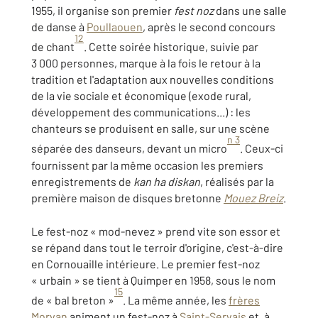
1955, il organise son premier
fest noz
dans une salle
de danse à
Poullaouen
, après le second concours
12
de chant
. Cette soirée historique, suivie par
3 000 personnes, marque à la fois le retour à la
tradition et l'adaptation aux nouvelles conditions
de la vie sociale et économique (exode rural,
développement des communications...) : les
chanteurs se produisent en salle, sur une scène
n 3
séparée des danseurs, devant un micro
. Ceux-ci
fournissent par la même occasion les premiers
enregistrements de
kan ha diskan
, réalisés par la
première maison de disques bretonne
Mouez Breiz
.
Le fest-noz « mod-nevez » prend vite son essor et
se répand dans tout le terroir d'origine, c'est-à-dire
en Cornouaille intérieure. Le premier fest-noz
« urbain » se tient à Quimper en 1958, sous le nom
15
de « bal breton »
. La même année, les
frères
Morvan
animent un fest-noz à
Saint-Servais
et, à