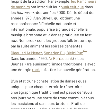
l'esprit de la tradition. Par exemple,
les Ramoneurs
de menhirs
ont introduit leur
punk celtique
dans
les
festoù-noz
des années 2000. Dès le début des
années 1970, Alan Stivell, qui obtient une
reconnaissance à l'échelle nationale et
internationale, popularise à grande échelle la
musique bretonne et la danse pratiquée en fest-
noz. Nombreux sont les groupes folk bretons qui
par la suite animent les soirées dansantes :
20
Diaouled Ar Menez
,
Sonerien Du
,
Bleizi Ruz
...
Dans les années 1990,
Ar Re Yaouank
(« Les
Jeunes ») rajeunissent l'image traditionnelle avec
une énergie
rock
qui attire la nouvelle génération.
D'un état d'une constellation de danses quasi
uniques pour chaque terroir, le répertoire
chorégraphique traditionnel est passé de 1955 à
nos jours vers une sorte de tronc commun à tous
les musiciens et danseurs bretons. Fruit de
mouvement folklorique et de revival, la danse