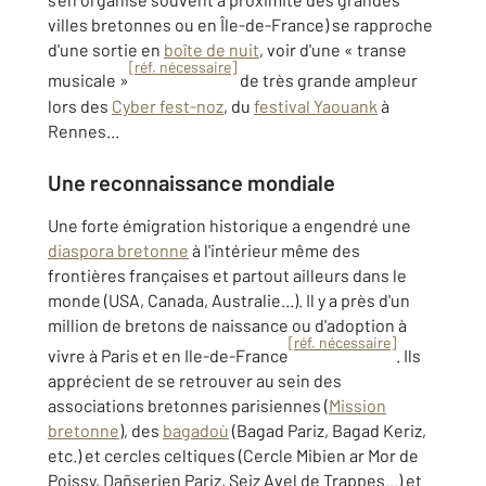
villes bretonnes ou en Île-de-France) se rapproche
d'une sortie en
boîte de nuit
, voir d'une « transe
[réf. nécessaire]
musicale »
de très grande ampleur
lors des
Cyber fest-noz
, du
festival Yaouank
à
Rennes...
Une reconnaissance mondiale
Une forte émigration historique a engendré une
diaspora bretonne
à l'intérieur même des
frontières françaises et partout ailleurs dans le
monde (USA, Canada, Australie...). Il y a près d'un
million de bretons de naissance ou d'adoption à
[réf. nécessaire]
vivre à Paris et en Ile-de-France
. Ils
apprécient de se retrouver au sein des
associations bretonnes parisiennes (
Mission
bretonne
), des
bagadoù
(Bagad Pariz, Bagad Keriz,
etc.) et cercles celtiques (Cercle Mibien ar Mor de
Poissy, Dañserien Pariz, Seiz Avel de Trappes...) et