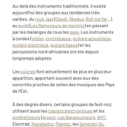
Au-delà des instruments traditionnels, il existe
aujourd'hui des groupes aux tendances très
variées, du
rock
,
jazz
(
Diwall
,
Skeduz
,
Roll ma Yar
…)
au
punk
(
Les Ramoneurs de menhirs
) en passant
par les mélanges de tous les
pays
. Les instruments
à cordes (
violon
,
contrebasse
,
guitare acoustique
,
guitare électrique
,
guitare basse
) et les
percussions nord-africaines ont été depuis
longtemps adoptés.
Les
cuivres
font actuellement de plus en plus leur
apparition, apportant souvent avec eux des
sonorités proches de celles des musiques des Pays
de l'Est.
À des degrés divers, certains groupes de fest-noz
utilisent aussi les
claviers électroniques
et les
synthétiseurs
(
Arvest
,
Les Baragouineurs
,
BHT
,
Electrad,
Kepelledro
,
Plantec
, les
Sonerien Du
,