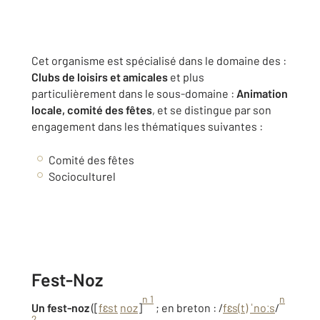
Cet organisme est spécialisé dans le domaine des :
Clubs de loisirs et amicales
et plus
particulièrement dans le sous-domaine :
Animation
locale, comité des fêtes
, et se distingue par son
engagement dans les thématiques suivantes :
Comité des fêtes
Socioculturel
Fest-Noz
n 1
n
Un fest-noz
([
f
ɛ
s
t
n
o
z
]
; en breton : /
f
ɛ
s
(
t
)
ˈ
n
o
ː
s
/
2