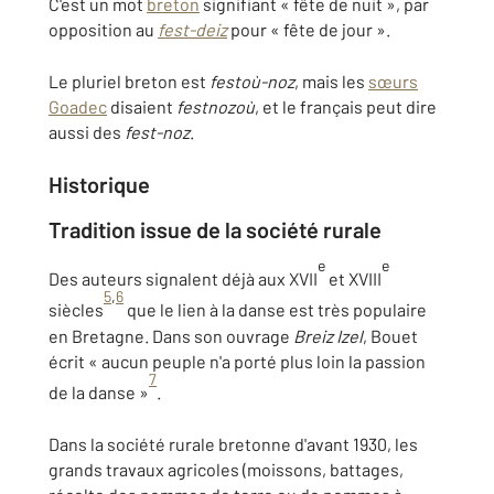
C'est un mot
breton
signifiant « fête de nuit », par
opposition au
fest-deiz
pour « fête de jour ».
Le pluriel breton est
festoù-noz
, mais les
sœurs
Goadec
disaient
festnozoù
, et le français peut dire
aussi des
fest-noz
.
Historique
Tradition issue de la société rurale
e
e
Des auteurs signalent déjà aux XVII
et XVIII
5
,
6
siècles
que le lien à la danse est très populaire
en Bretagne. Dans son ouvrage
Breiz Izel
, Bouet
écrit « aucun peuple n'a porté plus loin la passion
7
de la danse »
.
Dans la société rurale bretonne d'avant 1930, les
grands travaux agricoles (moissons, battages,