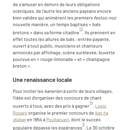
de s'amuser en dehors de leurs obligations
scéniques, de l'autre les anciens paysans encore
bien valides qui animèrent les premiers
festoù-noz
nouvelle manière, un temps baptisés « bals
13
bretons » dans sa forme citadine
. Ils prennent en
effet toutes les allures de bals : entrée payante,
ouvert à tout public, musiciens et chanteurs
annoncés par affichage, scène surélevée, buvette
pourvue en « rouge-limonade » et « champagne
breton ».
Une renaissance locale
Pour inciter les
kanerien
à sortir de leurs villages,
l'idée est d'organiser des concours de chant
14
ouverts à tous, avec des prix à gagner
.
Loeiz
Ropars
organise le premier concours de
kan ha
diskan
en 1954 à
Poullaouen
, dont le succès
9
populaire dépasse les espérances
. Le 30 octobre