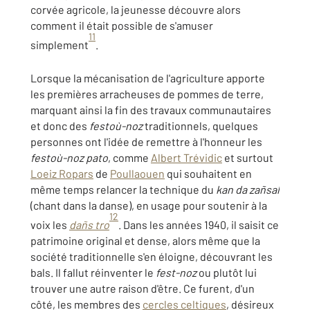
corvée agricole, la jeunesse découvre alors
comment il était possible de s'amuser
11
simplement
.
Lorsque la mécanisation de l'agriculture apporte
les premières arracheuses de pommes de terre,
marquant ainsi la fin des travaux communautaires
et donc des
festoù-noz
traditionnels, quelques
personnes ont l'idée de remettre à l'honneur les
festoù-noz pato
, comme
Albert Trévidic
et surtout
Loeiz Ropars
de
Poullaouen
qui souhaitent en
même temps relancer la technique du
kan da zañsal
(chant dans la danse), en usage pour soutenir à la
12
voix les
dañs tro
. Dans les années 1940, il saisit ce
patrimoine original et dense, alors même que la
société traditionnelle s'en éloigne, découvrant les
bals. Il fallut réinventer le
fest-noz
ou plutôt lui
trouver une autre raison d'être. Ce furent, d'un
côté, les membres des
cercles celtiques
, désireux