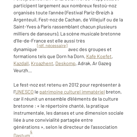
participent largement aux nombreux festoù-noz
organisés toute l'année (Festival Pariz-Breizh à
Argenteuil, Fest-noz de Cachan, de Villejuif ou de la
Saint-Yves à Paris rassemblant chacun plusieurs
milliers de danseurs). La scène musicale bretonne
d'Ile-de-France est elle aussi très
[réf. nécessaire]
dynamique
avec des groupes et
formations tels que Dorn ha Dorn,
Kafe Koefet
,
Kazdall
,
Kroazhent
,
Deskomp
, Adrak, Ar Gazeg
Veurzh...
Le fest-noz est retenu en 2012 pour représenter à
l'
UNESCO
le
patrimoine culturel immatériel
breton,
car il réunit un ensemble d'éléments de la culture
bretonne : « le répertoire chanté, la pratique
instrumentale, les danses et une dimension sociale
liée à une convivialité partagée entre
générations », selon le directeur de l'association
4
Dastum
.