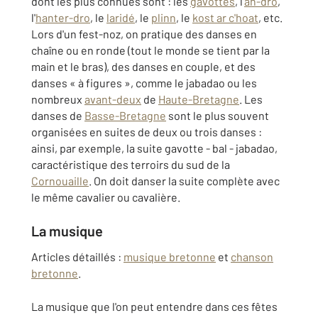
dont les plus connues sont : les
gavottes
, l'
an-dro
,
l'
hanter-dro
, le
laridé
, le
plinn
, le
kost ar c'hoat
, etc.
Lors d'un fest-noz, on pratique des danses en
chaîne ou en ronde (tout le monde se tient par la
main et le bras), des danses en couple, et des
danses « à figures », comme le jabadao ou les
nombreux
avant-deux
de
Haute-Bretagne
. Les
danses de
Basse-Bretagne
sont le plus souvent
organisées en suites de deux ou trois danses :
ainsi, par exemple, la suite gavotte - bal - jabadao,
caractéristique des terroirs du sud de la
Cornouaille
. On doit danser la suite complète avec
le même cavalier ou cavalière.
La musique
Articles détaillés :
musique bretonne
et
chanson
bretonne
.
La musique que l'on peut entendre dans ces fêtes