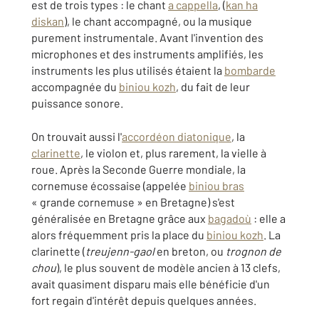
est de trois types : le chant
a cappella
, (
kan ha
diskan
), le chant accompagné, ou la musique
purement instrumentale. Avant l'invention des
microphones et des instruments amplifiés, les
instruments les plus utilisés étaient la
bombarde
accompagnée du
biniou kozh
, du fait de leur
puissance sonore.
On trouvait aussi l'
accordéon diatonique
, la
clarinette
, le violon et, plus rarement, la vielle à
roue. Après la Seconde Guerre mondiale, la
cornemuse écossaise (appelée
biniou bras
« grande cornemuse » en Bretagne) s'est
généralisée en Bretagne grâce aux
bagadoù
: elle a
alors fréquemment pris la place du
biniou kozh
. La
clarinette (
treujenn-gaol
en breton, ou
trognon de
chou
), le plus souvent de modèle ancien à 13 clefs,
avait quasiment disparu mais elle bénéficie d'un
fort regain d'intérêt depuis quelques années.