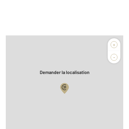
Afficher sur la carte :
+
Agence
Biens vendus
-
Demander la localisation
Vue globale
2
Surface totale : 136 m
2
Surface habitable : 100,6 m
2
Surface terrain : 500 m
Nombre de pièces : 5
[Voir le détail]