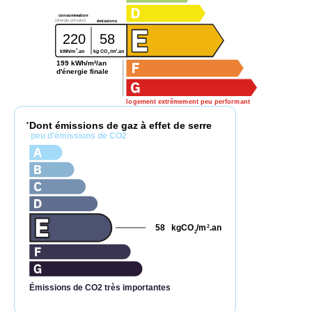
consommation
(énergie primaire)
émissions
220
58
2
2
kg CO
/m
.an
kWh/m
.an
2
199 kWh/m²/an
d'énergie finale
logement extrêmement peu performant
Dont émissions de gaz à effet de serre
*
peu d'émissions de CO2
58
kgCO
/m
.an
2
2
Émissions de CO2 très importantes