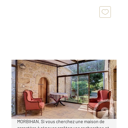
ARZON 56
2
50 m
, 3 pièces
Ref : 13093
Maison à vendre
367 500 €
Charme et authenticité dans le GOLFE DU
MORBIHAN. Si vous cherchez une maison de
caractère à rénover arrêtez vos recherches et