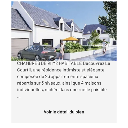
ARZON 56
2
91 m
, 5 pièces
Ref : 12905
Maison à vendre
595 000 €
ARZON CENTRE BOURG EN VEFA MAISON DE 4
CHAMBRES DE 91 M2 HABITABLE Découvrez Le
Courtil, une résidence intimiste et élégante
composée de 23 appartements spacieux
répartis sur 3 niveaux, ainsi que 4 maisons
individuelles, nichée dans une ruelle paisible
...
Voir le détail du bien