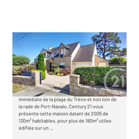
ARZON 56
2
132,87 m
, 6 pièces
Ref : 13080
Maison à vendre
997 500 €
CENTURY 21 ARZON - MONTENO A proximité
immédiate de la plage du Tréno et non loin de
la rade de Port-Navalo, Century 21 vous
présente cette maison datant de 2005 de
130m² habitables, pour plus de 180m² utiles
édifiée sur un ...