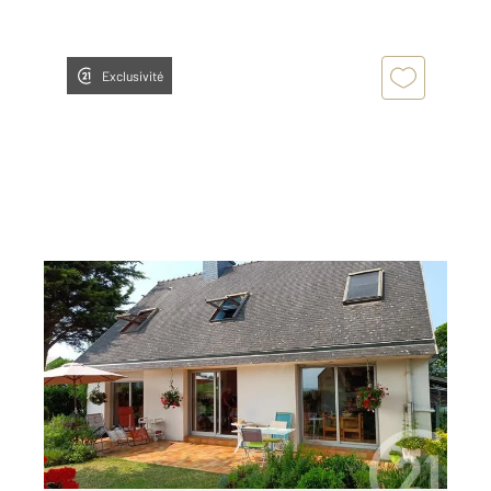
Exclusivité
ARZON 56
2
98,76 m
, 6 pièces
Ref : 12524
Maison à vendre
609 000 €
CENTURY 21 ARZON - KERJOUANNO PLAGE A