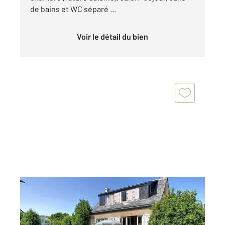
de bains et WC séparé ...
Voir le détail du bien
ARZON 56
2
84,73 m
, 3 pièces
Ref : 13097