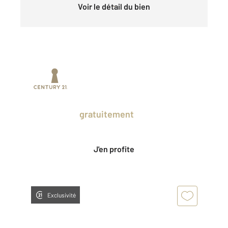
Voir le détail du bien
Prenez un temps d'avance sur le marché
en profitant
gratuitement
des Ventes
Privées CENTURY 21.
J'en profite
Exclusivité