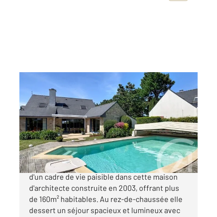
ARZON 56
2
164,93 m
, 5 pièces
Ref : 11974
Maison à vendre
892 500 €
ARZON - GOLFE DU MORBIHAN Venez profiter
d'un cadre de vie paisible dans cette maison
d'architecte construite en 2003, offrant plus
de 160m² habitables. Au rez-de-chaussée elle
dessert un séjour spacieux et lumineux avec