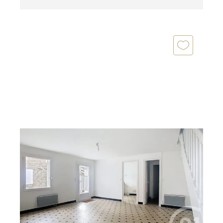
ARZON 56
2
60,08 m
, 3 pièces
Ref : 13019
Maison à vendre
269 800 €