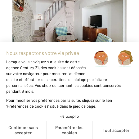
2
35,66 m
, 3 pièces
Ref : 12949
Maison à vendre
259 700 €
ARZON BOURG - Au cœur du bourg d'ARZON et
de ses commerces, venez découvrir cette
charmante maison de 1898. Vous profiterez
d'une entrée ouvrant sur un salon séjour avec
cuisine aménagée et équipée, WC, A l'étage,
une chambre ...
Voir le détail du bien
Créer une alerte