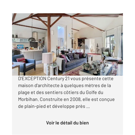
ARZON 56
2
193,74 m
, 5 pièces
Ref : 12952
Maison à vendre
1 699 000 €
CENTURY 21 ARZON - MONTENO BIEN
D'EXCEPTION Century 21 vous présente cette
maison d'architecte à quelques mètres de la
plage et des sentiers côtiers du Golfe du
Morbihan. Construite en 2008, elle est conçue
de plain-pied et développe près ...
Voir le détail du bien