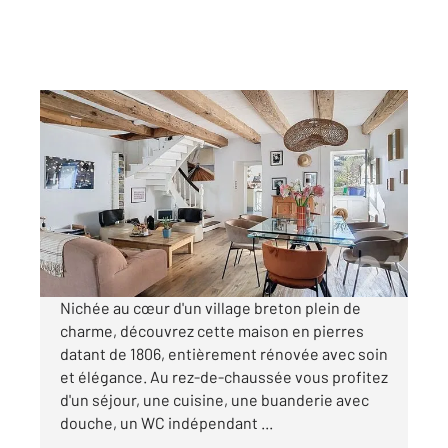
ARZON 56
2
119,28 m
, 5 pièces
Ref : 12763
Maison à vendre
740 250 €
Visiter le site dédié
Nichée au cœur d'un village breton plein de
charme, découvrez cette maison en pierres
datant de 1806, entièrement rénovée avec soin
et élégance. Au rez-de-chaussée vous profitez
d'un séjour, une cuisine, une buanderie avec
douche, un WC indépendant ...