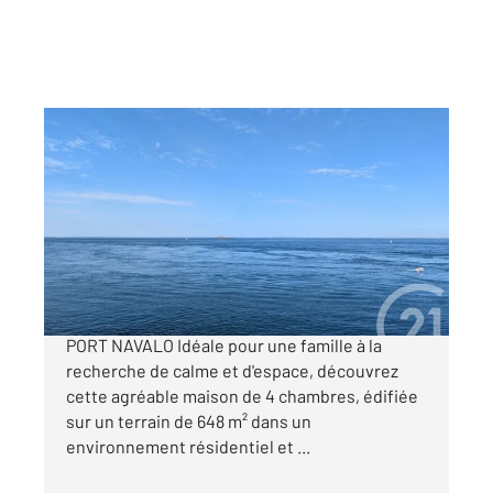
ARZON 56
2
189,62 m
, 5 pièces
Ref : 12434
Maison à vendre
2 360 000 €
Maison VUE MER 4 chambres avec piscine
PORT NAVALO Idéale pour une famille à la
recherche de calme et d'espace, découvrez
cette agréable maison de 4 chambres, édifiée
sur un terrain de 648 m² dans un
environnement résidentiel et ...