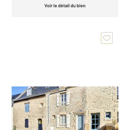
Voir le détail du bien
ARZON 56
2
97,55 m
, 5 pièces
Ref : 12830
Maison à vendre
495 772 €