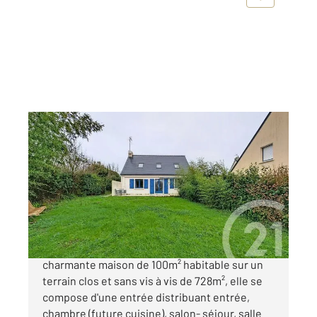
ARZON 56
2
105 m
, 7 pièces
Ref : 12995
Maison à vendre
562 000 €
ARZON BOURG, venez découvrir cette
charmante maison de 100m² habitable sur un
terrain clos et sans vis à vis de 728m², elle se
compose d'une entrée distribuant entrée,
chambre (future cuisine), salon- séjour, salle