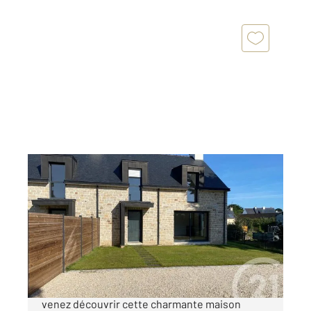
ARZON 56
2
122,16 m
, 5 pièces
Ref : 12687
Maison à vendre
650 000 €
ARZON BOURG - Au cœur du bourg d'ARZON,
venez découvrir cette charmante maison