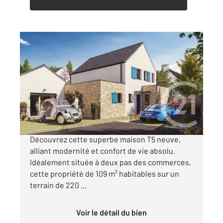
ARZON 56
2
109,14 m
, 5 pièces
Ref : 13027
Maison à vendre
669 000 €
Coup de cœur au cœur du bourg d'Arzon
Découvrez cette superbe maison T5 neuve,
alliant modernité et confort de vie absolu.
Idéalement située à deux pas des commerces,
cette propriété de 109 m² habitables sur un
terrain de 220 ...
Voir le détail du bien