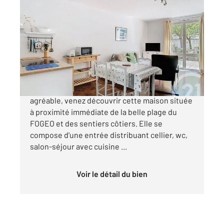
ARZON 56
2
47,55 m
, 2 pièces
Ref : 12887
Maison à vendre
280 000 €
ARZON PLAGE - Au coeur d'un village calme et
agréable, venez découvrir cette maison située
à proximité immédiate de la belle plage du
FOGEO et des sentiers côtiers. Elle se
compose d'une entrée distribuant cellier, wc,
salon-séjour avec cuisine ...
Voir le détail du bien