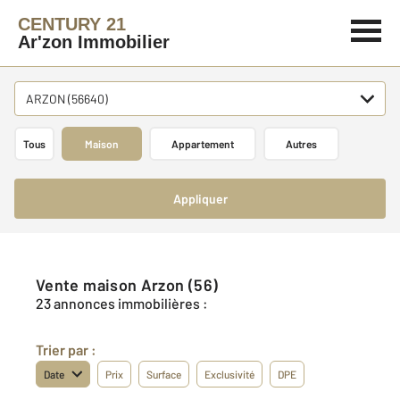
CENTURY 21
Ar'zon Immobilier
ARZON (56640)
Tous
Maison
Appartement
Autres
Appliquer
Vente maison Arzon (56)
23 annonces immobilières :
Trier par :
Date
Prix
Surface
Exclusivité
DPE