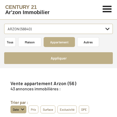
CENTURY 21
Ar'zon Immobilier
ARZON (56640)
Tous
Maison
Appartement
Autres
Appliquer
Vente appartement Arzon (56)
43 annonces immobilières :
Trier par :
Date
Prix
Surface
Exclusivité
DPE