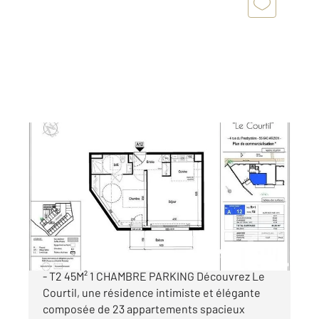
ARZON 56
2
44,18 m
, 2 pièces
Ref : 12908
Appartement F2 à vendre
274 900 €
ARZON CENTRE BOURG - APPARTEMENT VEFA
- T2 45M² 1 CHAMBRE PARKING Découvrez Le
Courtil, une résidence intimiste et élégante
composée de 23 appartements spacieux