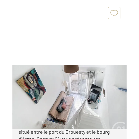
ARZON 56
2
29,07 m
, 2 pièces
Ref : 12793
Appartement Duplex à vendre
159 750 €
CENTURY 21 ARZON - CROUESTY Idéalement
situé entre le port du Crouesty et le bourg
d'Arzon, Century 21 vous présente cet