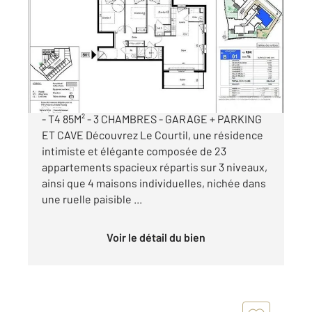
85,49 m
, 4 pièces
Ref : 12910
Appartement F4 à vendre
517 900 €
ARZON CENTRE BOURG - APPARTEMENT VEFA
- T4 85M² - 3 CHAMBRES - GARAGE + PARKING
ET CAVE Découvrez Le Courtil, une résidence
intimiste et élégante composée de 23
appartements spacieux répartis sur 3 niveaux,
ainsi que 4 maisons individuelles, nichée dans
une ruelle paisible ...
Voir le détail du bien